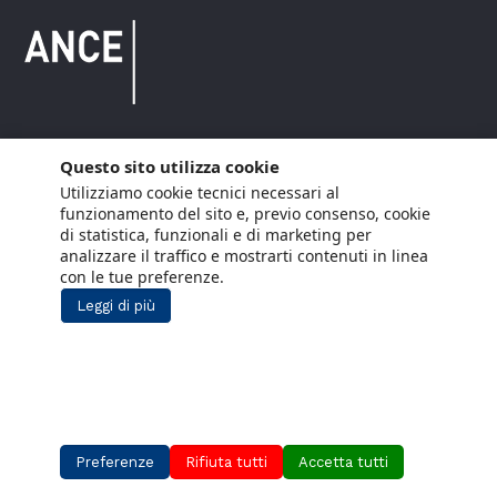
Questo sito utilizza cookie
Copyright © 2021 ANCE. Tutti i diritti riservati.
Utilizziamo cookie tecnici necessari al
Privacy
Cookie Policy
Social Media
Lavora con noi
funzionamento del sito e, previo consenso, cookie
Policy
di statistica, funzionali e di marketing per
analizzare il traffico e mostrarti contenuti in linea
con le tue preferenze.
Leggi di più
Preferenze
Rifiuta tutti
Accetta tutti